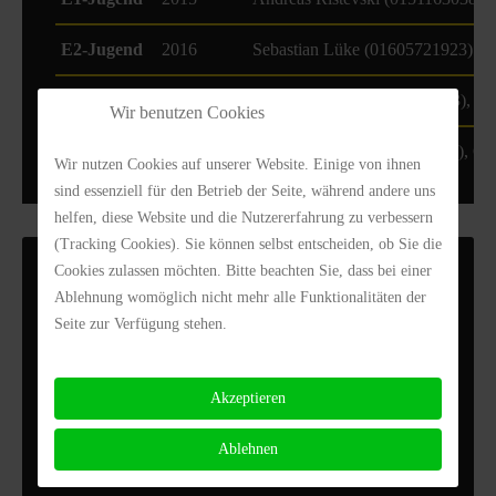
E2-Jugend
2016
Sebastian Lüke (01605721923)
F-Jugend
17/18
Robin Nitsche (01799254333), Af
Wir benutzen Cookies
G-Jugend
ab 2019
Monika Sticht (01743212953), Ca
Wir nutzen Cookies auf unserer Website. Einige von ihnen
sind essenziell für den Betrieb der Seite, während andere uns
helfen, diese Website und die Nutzererfahrung zu verbessern
(Tracking Cookies). Sie können selbst entscheiden, ob Sie die
Cookies zulassen möchten. Bitte beachten Sie, dass bei einer
TRAININGSORT
Ablehnung womöglich nicht mehr alle Funktionalitäten der
Seite zur Verfügung stehen.
DJK Jugendvereinsheim / Sportplatz
Meraner Str. 33 (offizielle Adresse)
86165 Augsburg
Akzeptieren
Google Maps
Ablehnen