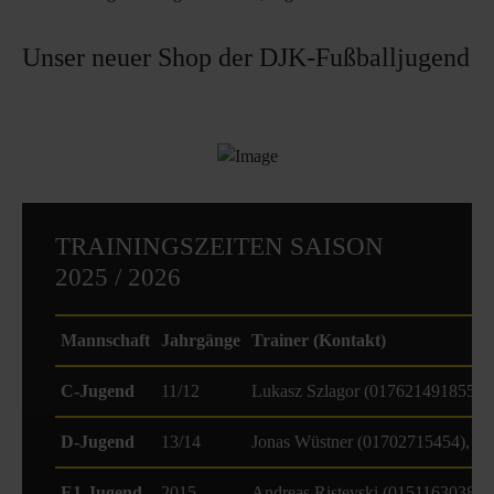
Unser neuer Shop der DJK-Fußballjugend
TRAININGSZEITEN SAISON
2025 / 2026
Mannschaft
Jahrgänge
Trainer (Kontakt)
C-Jugend
11/12
Lukasz Szlagor (017621491855)
D-Jugend
13/14
Jonas Wüstner (01702715454), Al
E1-Jugend
2015
Andreas Ristevski (015116303895