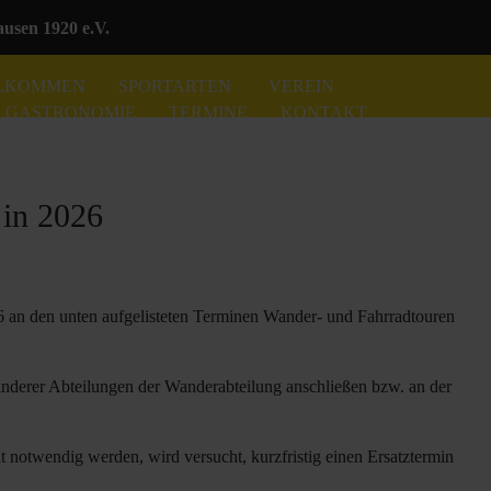
sen 1920 e.V.
LKOMMEN
SPORTARTEN
VEREIN
GASTRONOMIE
TERMINE
KONTAKT
 in 2026
 an den unten aufgelisteten Terminen Wander- und Fahrradtouren
 anderer Abteilungen der Wanderabteilung anschließen bzw. an der
tät notwendig werden, wird versucht, kurzfristig einen Ersatztermin