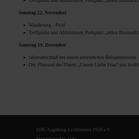
Treffpunkt und Abfahrtszeit: Parkplatz „tedox Baumark
Sonntag 22. November
Wanderung - Pichl
Treffpunkt und Abfahrtszeit: Parkplatz „tedox Baumark
Samstag 19. Dezember
Jahresabschluß bei einem adventlichen Beisammensein
Ort: Pfarrsaal der Pfarrei „Unsere Liebe Frau“ um 16:0
DJK Augsburg-Lechhausen 1920 e.V.
Derchinger Str. 118c