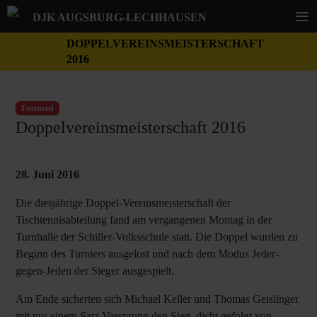
≡
DJK AUGSBURG-LECHHAUSEN
DOPPELVEREINSMEISTERSCHAFT
2016
Featured
Doppelvereinsmeisterschaft 2016
28. Juni 2016
Die diesjährige Doppel-Vereinsmeisterschaft der
Tischtennisabteilung fand am vergangenen Montag in der
Turnhalle der Schiller-Volksschule statt. Die Doppel wurden zu
Beginn des Turniers ausgelost und nach dem Modus Jeder-
gegen-Jeden der Sieger ausgespielt.
Am Ende sicherten sich Michael Keller und Thomas Geislinger
mit nur einem Satz Vorsprung den Sieg, dicht gefolgt von