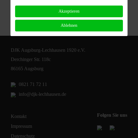
Akzeptieren
Ablehnen
DJK Augsburg-Lechhausen 1920 e.V.
Derchinger Str. 118c
86165 Augsburg
0821 71 72 11
info@djk-lechhausen.de
Folgen Sie uns
Kontakt
Impressum
Datenschutz