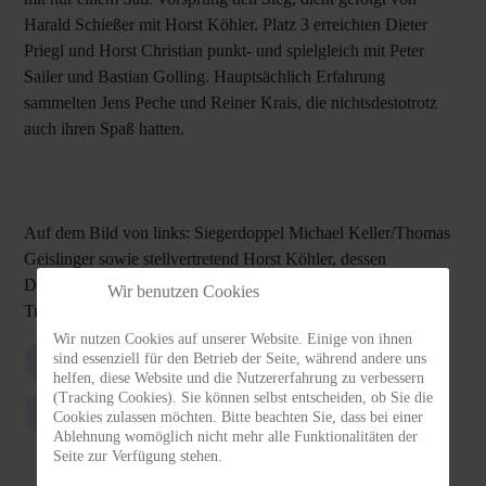
Harald Schießer mit Horst Köhler. Platz 3 erreichten Dieter
Priegl und Horst Christian punkt- und spielgleich mit Peter
Sailer und Bastian Golling. Hauptsächlich Erfahrung
sammelten Jens Peche und Reiner Krais, die nichtsdestotrotz
auch ihren Spaß hatten.
Auf dem Bild von links: Siegerdoppel Michael Keller/Thomas
Geislinger sowie stellvertretend Horst Köhler, dessen
Doppelpartner Harald Schießer schon kurz vor dem Ende des
Wir benutzen Cookies
Turniers aufbrechen musste.
Wir nutzen Cookies auf unserer Website. Einige von ihnen
sind essenziell für den Betrieb der Seite, während andere uns
2016
Tischtennis
Vereinsmeisterschaft
helfen, diese Website und die Nutzererfahrung zu verbessern
(Tracking Cookies). Sie können selbst entscheiden, ob Sie die
Doppel
Cookies zulassen möchten. Bitte beachten Sie, dass bei einer
Ablehnung womöglich nicht mehr alle Funktionalitäten der
Seite zur Verfügung stehen.