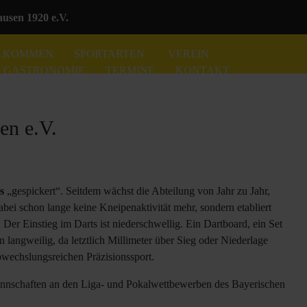
sen 1920 e.V.
LKOMMEN
SPORTARTEN
VEREIN
GASTRONOMIE
TERMINE
KONTAKT
en e.V.
s
„gespickert“. Seitdem wächst die Abteilung von Jahr zu Jahr,
dabei schon lange keine Kneipenaktivität mehr, sondern etabliert
er Einstieg im Darts ist niederschwellig. Ein Dartboard, ein Set
n langweilig, da letztlich Millimeter über Sieg oder Niederlage
bwechslungsreichen Präzisionssport.
annschaften an den Liga- und Pokalwettbewerben des Bayerischen