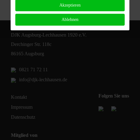
Akzeptieren
Ablehnen
DJK Augsburg-Lechhausen 1920 e.V.
Derchinger Str. 118c
86165 Augsburg
0821 71 72 11
info@djk-lechhausen.de
Folgen Sie uns
Kontakt
Impressum
Datenschutz
Mitglied von