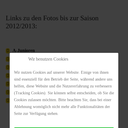
Links zu den Fotos bis zur Saison
2012/2013:
A-Junioren
B-Junioren
Wir benutzen Cookies
C-Junioren
Wir nutzen Cookies auf unserer Website. Einige von ihnen
D-Junioren
sind essenziell für den Betrieb der Seite, während andere uns
E-Junioren
helfen, diese Website und die Nutzererfahrung zu verbessern
F-Junioren
(Tracking Cookies). Sie können selbst entscheiden, ob Sie die
Cookies zulassen möchten. Bitte beachten Sie, dass bei einer
G-Junioren
Ablehnung womöglich nicht mehr alle Funktionalitäten der
Seite zur Verfügung stehen.