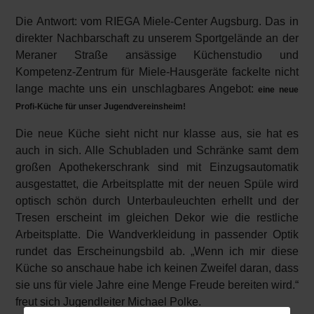
Die Antwort: vom RIEGA Miele-Center Augsburg. Das in
direkter Nachbarschaft zu unserem Sportgelände an der
Meraner Straße ansässige Küchenstudio und
Kompetenz-Zentrum für Miele-Hausgeräte fackelte nicht
lange machte uns ein unschlagbares Angebot:
eine neue
Profi-Küche für unser Jugendvereinsheim!
Die neue Küche sieht nicht nur klasse aus, sie hat es
auch in sich. Alle Schubladen und Schränke samt dem
großen Apothekerschrank sind mit Einzugsautomatik
ausgestattet, die Arbeitsplatte mit der neuen Spüle wird
optisch schön durch Unterbauleuchten erhellt und der
Tresen erscheint im gleichen Dekor wie die restliche
Arbeitsplatte. Die Wandverkleidung in passender Optik
rundet das Erscheinungsbild ab. „Wenn ich mir diese
Küche so anschaue habe ich keinen Zweifel daran, dass
sie uns für viele Jahre eine Menge Freude bereiten wird.“
freut sich Jugendleiter Michael Polke.