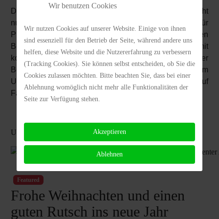
Wir benutzen Cookies
Das RIEGA Miele-Center in der Meraner Str. 40 ist nicht
nur Küchenprofi, sondern auch der Spezialist für
Wir nutzen Cookies auf unserer Website. Einige von ihnen
Produkte aus dem Hause Miele in Augsburg. In beiden
sind essenziell für den Betrieb der Seite, während andere uns
Bereichen überzeugt die seit 1934 bestehende Firma mit
helfen, diese Website und die Nutzererfahrung zu verbessern
kompetentem "Rund-um-Service" und persönlicher
(Tracking Cookies). Sie können selbst entscheiden, ob Sie die
Beratung von Planung bis Montage. Alles zum
Cookies zulassen möchten. Bitte beachten Sie, dass bei einer
Unternehmen gibt es unter www.riega.de und auf
Ablehnung womöglich nicht mehr alle Funktionalitäten der
Facebook.
Seite zur Verfügung stehen.
Vielen Dank für die großzügige Unterstützung!
Und hier der Vorher-Nachher Vergleich:
Akzeptieren
Ablehnen
Featured
Frohe Weihnachten und einen
guten Rutsch ins neue Jahr