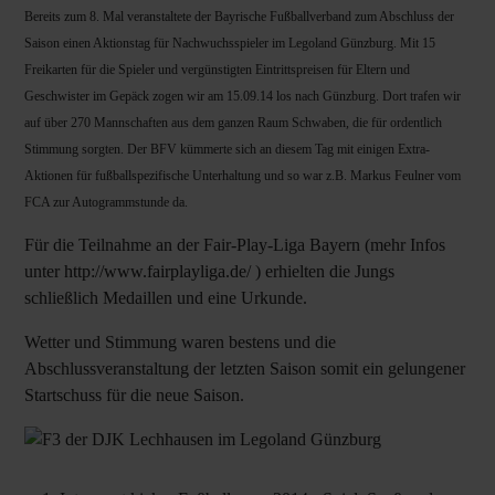
Bereits zum 8. Mal veranstaltete der Bayrische Fußballverband zum Abschluss der
Saison einen Aktionstag für Nachwuchsspieler im Legoland Günzburg. Mit 15
Freikarten für die Spieler und vergünstigten Eintrittspreisen für Eltern und
Geschwister im Gepäck zogen wir am 15.09.14 los nach Günzburg. Dort trafen wir
auf über 270 Mannschaften aus dem ganzen Raum Schwaben, die für ordentlich
Stimmung sorgten. Der BFV kümmerte sich an diesem Tag mit einigen Extra-
Aktionen für fußballspezifische Unterhaltung und so war z.B. Markus Feulner vom
FCA zur Autogrammstunde da.
Für die Teilnahme an der Fair-Play-Liga Bayern (mehr Infos
unter
http://www.fairplayliga.de/
) erhielten die Jungs
schließlich Medaillen und eine Urkunde.
Wetter und Stimmung waren bestens und die
Abschlussveranstaltung der letzten Saison somit ein gelungener
Startschuss für die neue Saison.