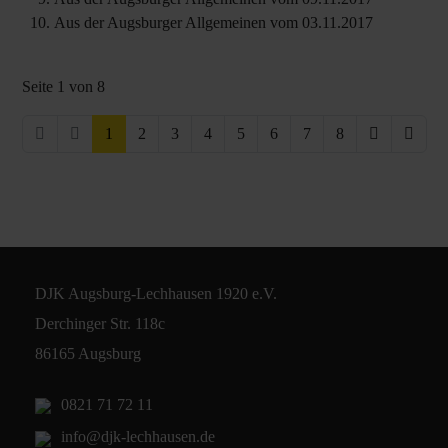
Aus der Augsburger Allgemeinen vom 03.11.2017
Seite 1 von 8
1
2
3
4
5
6
7
8
DJK Augsburg-Lechhausen 1920 e.V.
Derchinger Str. 118c
86165 Augsburg
0821 71 72 11
info@djk-lechhausen.de