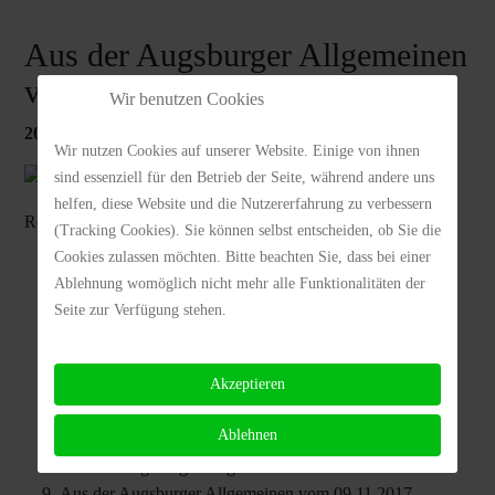
Aus der Augsburger Allgemeinen
vom 19.04.2018
Wir benutzen Cookies
20. April 2018
Wir nutzen Cookies auf unserer Website. Einige von ihnen
sind essenziell für den Betrieb der Seite, während andere uns
helfen, diese Website und die Nutzererfahrung zu verbessern
Read more …
(Tracking Cookies). Sie können selbst entscheiden, ob Sie die
Cookies zulassen möchten. Bitte beachten Sie, dass bei einer
Aus der Augsburger Allgemeinen vom 12.04.2018
Ablehnung womöglich nicht mehr alle Funktionalitäten der
Aus der Augsburger Allgemeinen vom 06.04.2018
Seite zur Verfügung stehen.
Aus der Augsburger Allgemeinen vom 29.03.2018
Aus der Augsburger Allgemeinen vom 22.03.2018
Akzeptieren
Aus der Augsburger Allgemeinen vom 15.03.2018
Aus der Augsburger Allgemeinen vom 08.02.2018
Ablehnen
Aus der Augsburger Allgemeinen vom 11.01.2018
Aus der Augsburger Allgemeinen vom 16.11.2017
Aus der Augsburger Allgemeinen vom 09.11.2017