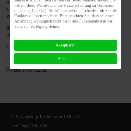
sind essenziell für den Betrieb der Seite, während andere uns
Auf dem Bild seht ihr die Übersicht der geplanten Anlage mit
helfen, diese Website und die Nutzererfahrung zu verbessern
einem kleinen Häuschen und überdachten Sitzplätzen. Die
(Tracking Cookies). Sie können selbst entscheiden, ob Sie die
Pizzeria Il Tramonto sorgt für die Stärkung nach dem Spiel.
Cookies zulassen möchten. Bitte beachten Sie, dass bei einer
Ablehnung womöglich nicht mehr alle Funktionalitäten der
Seite zur Verfügung stehen.
Ihr findet den Mitgliedsantrag für unsere neue Abteilung Padel
über den Button "Mitglied werden". Wir freuen uns auf Euch!
Akzeptieren
Euer Padel-Team der DJK Lechhausen
Günter & Ricarda Weissenhorn
Ablehnen
DJK Augsburg-Lechhausen 1920 e.V.
Derchinger Str. 118c