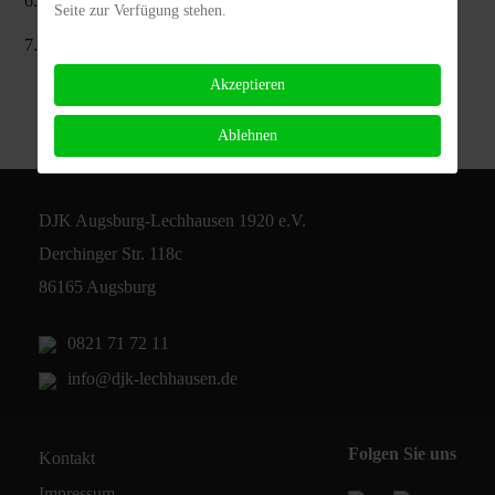
6. Rebecca Dirr
Seite zur Verfügung stehen.
7. Janine Gerg
Akzeptieren
Ablehnen
DJK Augsburg-Lechhausen 1920 e.V.
Derchinger Str. 118c
86165 Augsburg
0821 71 72 11
info@djk-lechhausen.de
Folgen Sie uns
Kontakt
Impressum