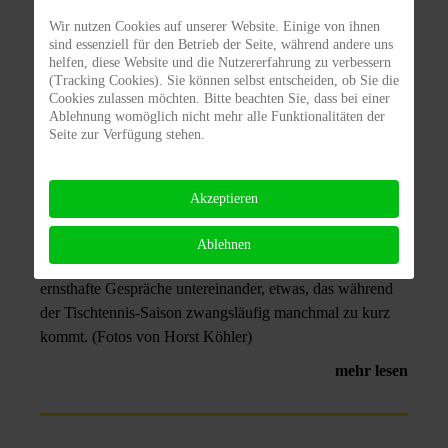
04. August 2016
Wir nutzen Cookies auf unserer Website. Einige von ihnen
2016
Sommerfest
sind essenziell für den Betrieb der Seite, während andere uns
helfen, diese Website und die Nutzererfahrung zu verbessern
(Tracking Cookies). Sie können selbst entscheiden, ob Sie die
Wie jedes Jahr zwischen Saisonabschluss und dem
Cookies zulassen möchten. Bitte beachten Sie, dass bei einer
Ablehnung womöglich nicht mehr alle Funktionalitäten der
Beginn der Schulferien trafen sich auch heuer wieder
Seite zur Verfügung stehen.
einige Mitglieder der Tischtennis-Abteilung zum
Sommerfest am DJK-Jugendfußballheim. Das Wetter
spielte mit, niemand musste schwitzen oder gar frieren.
Akzeptieren
Neuzugang Martin sponserte zu seinem Einstand alle
Getränke, wofür ihm an dieser Stelle nochmals gedankt
Ablehnen
sei. Es gab viel Zeit für Plaudereien und auch für
ernsthafte Gespräche untereinander, etwas, das während
der Tischtennis-Saison zwangsläufig manchmal zu kurz
kommt. (Fotos von Horst Köhler)
mehr lesen