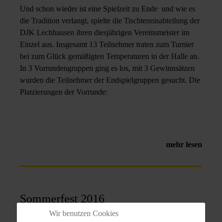
Und schon wieder ist eine Spielzeit zu Ende und wie es
die Tradition verlangt, spielte die Tischtennisabteilung der
DJK Lechhausen ihren diesjährigen Vereinsmeister im
Einzel aus. Insgesamt 13 Teilnehmer traten zum Turnier
bei zum Glück gemäßigten Temperaturen in der Halle an.
In 3 Vorrundengruppen ging es los, mit 3 Gewinnsätzen
wurden die Teilnehmer der Endspielgruppen gesucht. Die
Platzierungen der Vorrunde:
mehr lesen
Sommerfest 2016
Wir benutzen Cookies